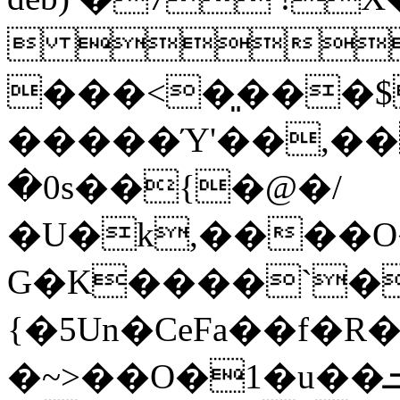
 
���<�͈���$
�����Ύ'��,��
�0s��{�@�/
�U�k,����O�Dg�������
G�K����`�
{�5Un�CeFa��f�
�~>��O�1�u��ܒN@����n#L�