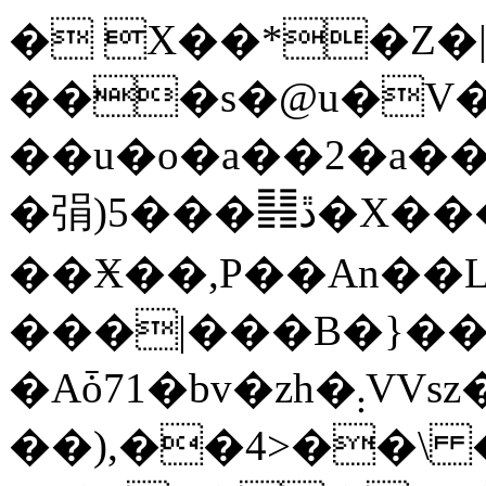
� X��*�Z
���s�@u�V
��u�o�a��2�a
�弲)5���䷎ڐ�X���o^��U���.-
��Ӿ��,P��An��L
���|���B�}��
�Aȱ71�bv�zh�܄VVsz�;\�{R��)��4�X��H��rK��
��),��4>��\