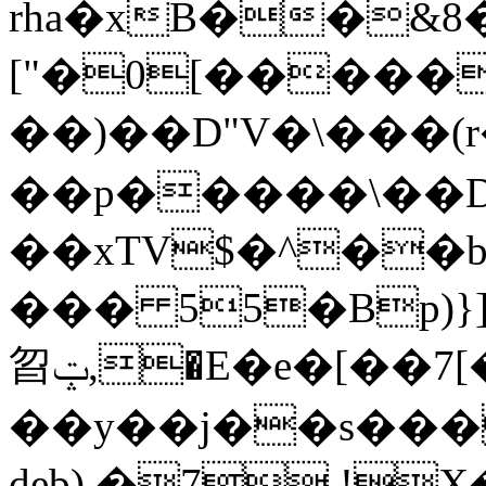
rha�xB��&8
["�0[�����
��)��D"V�\���(
��p�����\��D
��xTV$�^��b��9!M���4���T�
��� 55�Bp)}
㫚ݓ,�E�e�[��7[�|^��VzhA�
��y��ϳ��s���
deb)
�7 !