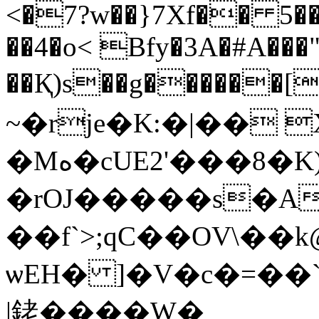
<�7?w��}7Xf�� 5���
��4�o< Bfy�3A�#A���
��Қ)s��g������
~�rje�K:�|�� 
�Mە�cUE2'���8�K)o~WPN��O��Fc|<�N��E3bH$��J'ʹ-
�rOJ�����s�A
��f`>;qC��OV\��k
ѡEH� ]�V�c�=��
|銠����W�