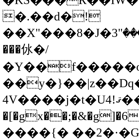
�.��d�!
��X"���8�J�؍��<�͈��^�:���"3B@� YZ�Ș�JH�Hlu�*#�g�L
���㲻�/
�Y��f�����o�
��y�}��|z��Dq
4V����j�t�Uޤ!4��h
�[�gx��;�&�g]�6�Oߺ�En:��T�ܠ��Vntwk6ҩ0wf����o�/f^܁8�w��Yx<ňot+`�ȷ���t�S�MO��(��"`߳�
����{� ��2�·�G