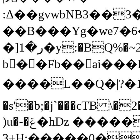
:Δ��gvwbNB3��3
��B���Yg�we7�6
�]ر�1�y:�BQ%�~2�,��5��ڐ�܇�#��a����.�;�}uY�Ȣ[U�W�Ǩb�kG=�U��p��x�M�W�Ah�Ǟ���0�8��{@���r���LJ��t�O=]m-
b��Fb��ai���
����L��Q�|?�1
�s'�b;�j`���cTB \�2
)u�-�ݝ�hDz �����Й
3+H;�����0�