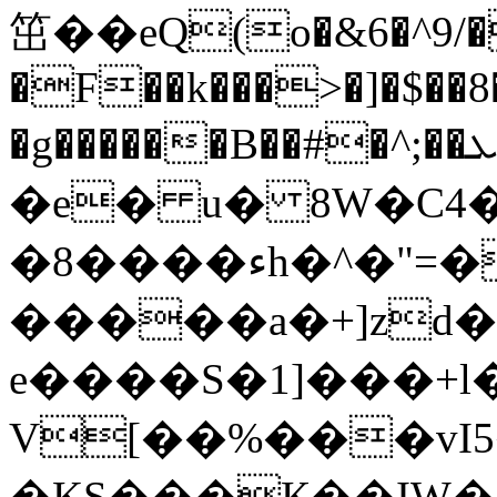
笜��eQ(o�&6�^9/�
�F��k���>�]�$��
�g������B��#�^;��ܥ ��L�p� ��luB�5x
�e� u� 8W�C4
�8����ءh�^�"=�����-
�����a�+]zd�
e����S�
1]���+l
V[��%��
�vI
�KS���К��IW��