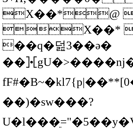
X��*@ 
X��* 
��q�덢3��ə�
��⯘gU�>����nj
fF#�B~�kl7{p|��**
��)�sw���?
U�l���ֵ="�5��y