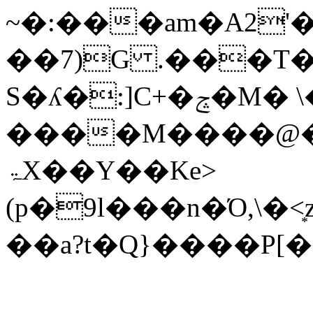
~�:���am�A2'
��7)G .���T�
S�ʎ�:]C+�ݘ�M� \��G�p�����?
����M����@�
ۃX��Y��Ke>
(p�9l���n�Ό,\�<͙